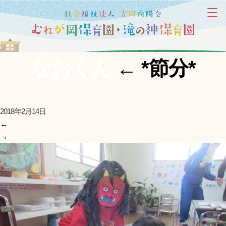
なおくん
←
*節分*
2018年2月14日
←
→