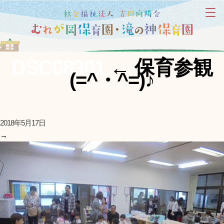
DSC08301
←
保育参観
(=^・^=)♪
2018年5月17日
→