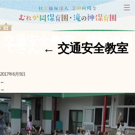
交通安全教室 横断練習
Cさん
←
交通安全教室
2017年6月9日
←
→