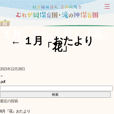
１月 おたより 「花」
←
１月 おたより
「花」
2021年12月28日
←
.pdf
検索:
最近の投稿
8月『花』おたより