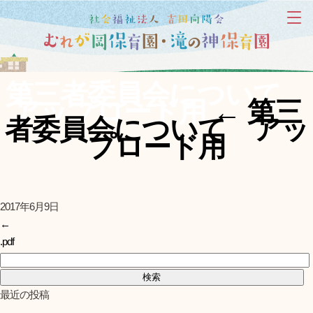
第三者委員会について
アップロード用
←
第三
者委員会について アッ
プロード用
2017年6月9日
←
.pdf
検索:
最近の投稿